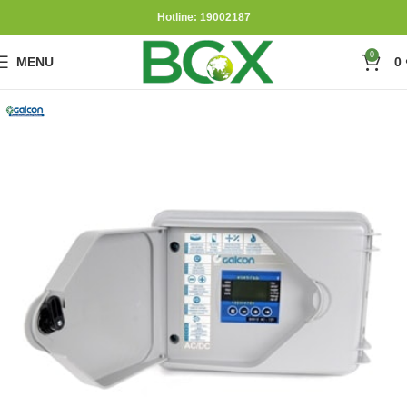
Hotline: 19002187
0
MENU
0