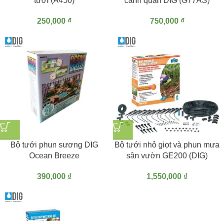
tưới (A450)
cảnh quan DIG (G77AS)
250,000
₫
750,000
₫
Bộ tưới phun sương DIG
Bộ tưới nhỏ giọt và phun mưa
Ocean Breeze
sân vườn GE200 (DIG)
390,000
₫
1,550,000
₫