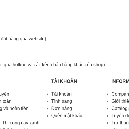
h đặt hàng qua website)
đặt qua hotline và các kênh bán hàng khác của shop).
TÀI KHOẢN
INFORM
huyển
Tài khoản
Company
h toán
Tình trạng
Giới thi
g và hoàn tiền
Đơn hàng
Catalog
Quên mật khẩu
Tuyển d
– Thi công cây xanh
Trở thà