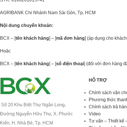
AGRIBANK Chi Nhánh Nam Sài Gòn, Tp. HCM
Nội dung chuyển khoản
:
BCX – [
tên khách hàng
] – [
mã đơn hàng
] (áp dụng cho khác
Hoặc
BCX – [
tên khách hàng
] – [
số điện thoại
] (đối với đơn hàng 
HỖ TRỢ
Chính sách vận c
Phương thức than
Số 20 Khu Biệt Thự Ngân Long,
Chính sách trả hàn
Đường Nguyễn Hữu Thọ, X. Phước
Video
Tư vấn – Thiết kế 
Kiển, H. Nhà Bè, Tp. HCM