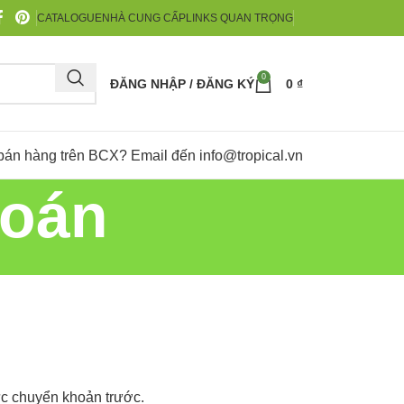
CATALOGUE
NHÀ CUNG CẤP
LINKS QUAN TRỌNG
0
ĐĂNG NHẬP / ĐĂNG KÝ
0
₫
bán hàng trên BCX? Email đến
info@tropical.vn
toán
ức chuyển khoản trước.