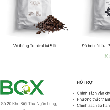
ĐỌC TIẾP
ĐỌC TIẾP
Vỏ thông Tropical túi 5 lít
Đá bọt núi lửa Pu
30
HỖ TRỢ
Chính sách vận c
Phương thức than
Số 20 Khu Biệt Thự Ngân Long,
Chính sách trả hàn