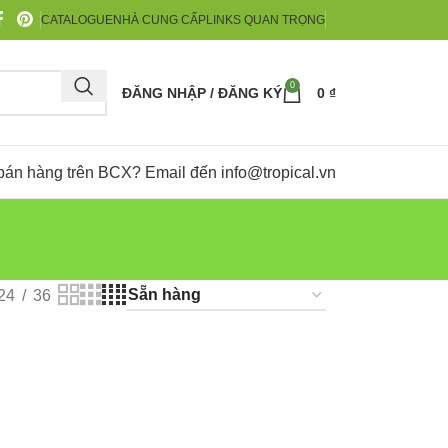
CATALOGUE
NHÀ CUNG CẤP
LINKS QUAN TRỌNG
0
ĐĂNG NHẬP / ĐĂNG KÝ
0
₫
bán hàng trên BCX? Email đến
info@tropical.vn
24
36