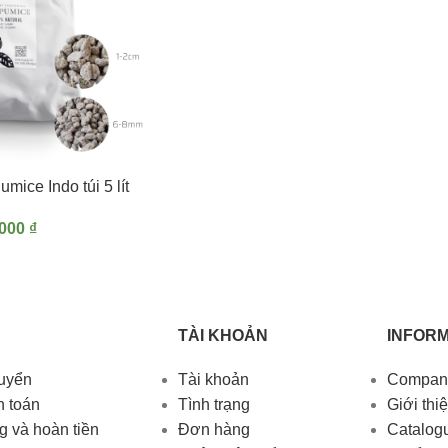
mice Indo túi 5 lít
,000
₫
TÀI KHOẢN
INFORM
huyển
Tài khoản
Company
h toán
Tình trạng
Giới thi
g và hoàn tiền
Đơn hàng
Catalog