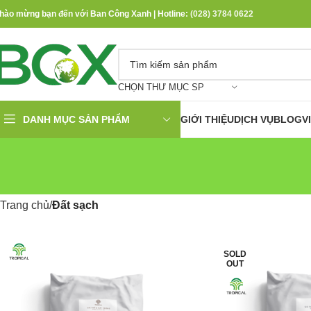
hào mừng bạn đến với Ban Công Xanh | Hotline:
(028) 3784 0622
CHỌN THƯ MỤC SP
DANH MỤC SẢN PHẨM
GIỚI THIỆU
DỊCH VỤ
BLOG
V
Trang chủ
Đất sạch
SOLD
OUT