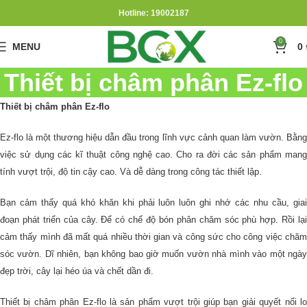
Hotline: 19002187
0
MENU
0
Thiết bị châm phân Ez-flo
Thiết bị châm phân Ez-flo
Ez-flo là một thương hiệu dẫn đầu trong lĩnh vực cảnh quan làm vườn. Bằng
việc sử dụng các kĩ thuật công nghệ cao. Cho ra đời các sản phẩm mang
tính vượt trội, độ tin cậy cao. Và dễ dàng trong công tác thiết lập.
Bạn cảm thấy quá khó khăn khi phải luôn luôn ghi nhớ các nhu cầu, giai
đoạn phát triển của cây. Để có chế độ bón phân chăm sóc phù hợp. Rồi lại
cảm thấy mình đã mất quá nhiều thời gian và công sức cho công việc chăm
sóc vườn. Dĩ nhiên, bạn không bao giờ muốn vườn nhà mình vào một ngày
đẹp trời, cây lại héo úa và chết dần đi.
Thiết bị châm phân Ez-flo là sản phẩm vượt trội giúp bạn giải quyết nổi lo