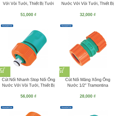
Với Vòi Tưới, Thiết Bị Tưới
Nước Với Vòi Tưới, Thiết Bị
3/4″ Hoặc 5/8″ Tramontina
Tưới 1/2″ Tramontina
51,000
₫
32,000
₫
Aquastop
Cút Nối Nhanh Stop Nối Ống
Cút Nối Măng Xông Ống
Nước Với Vòi Tưới, Thiết Bị
Nước 1/2″ Tramontina
Tưới 5/8″ Hoặc 3/4″
28,000
₫
56,000
₫
Tramontina Aquastop