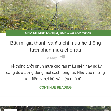
,
,
CHIA SẺ KINH NGHIỆM
DỤNG CỤ LÀM VƯỜN
HỆ THỐNG TƯỚI TỰ ĐỘNG
Bật mí giá thành và địa chỉ mua hệ thống
tưới phun mưa cho rau
0
Cỏ May
Hệ thống tưới phun mưa cho rau màu hiện nay ngày
càng được ứng dụng một cách rộng rãi. Nhờ vào những
ưu điểm vượt trội và hiệu quả rõ r...
CONTINUE READING