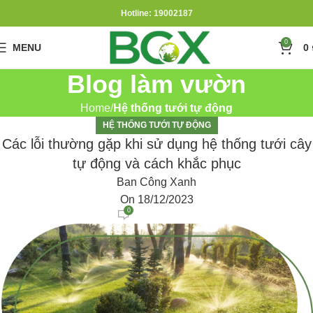
Hotline: 19002187
0
MENU
0
Blog làm vườn
Home
Hệ thống tưới tự động
HỆ THỐNG TƯỚI TỰ ĐỘNG
Các lỗi thường gặp khi sử dụng hệ thống tưới cây
tự động và cách khắc phục
Ban Công Xanh
On 18/12/2023
0