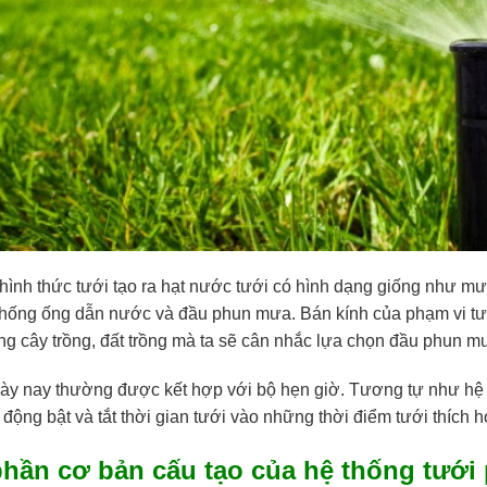
hình thức tưới tạo ra hạt nước tưới có hình dạng giống như 
 thống ống dẫn nước và đầu phun mưa. Bán kính của phạm vi t
ng cây trồng, đất trồng mà ta sẽ cân nhắc lựa chọn đầu phun 
y nay thường được kết hợp với bộ hẹn giờ. Tương tự như hệ t
 động bật và tắt thời gian tưới vào những thời điểm tưới thích 
phần cơ bản cấu tạo của hệ thống tưới