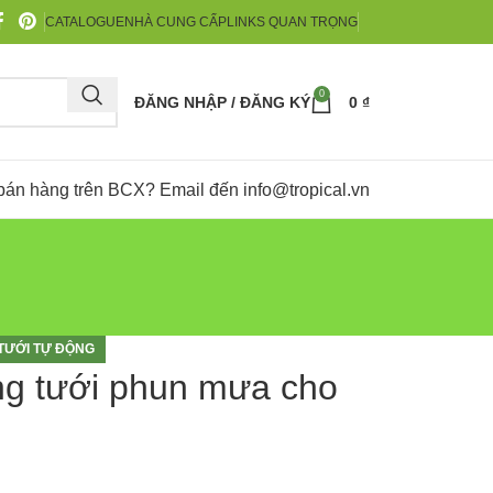
CATALOGUE
NHÀ CUNG CẤP
LINKS QUAN TRỌNG
0
ĐĂNG NHẬP / ĐĂNG KÝ
0
₫
bán hàng trên BCX? Email đến
info@tropical.vn
TƯỚI TỰ ĐỘNG
ống tưới phun mưa cho