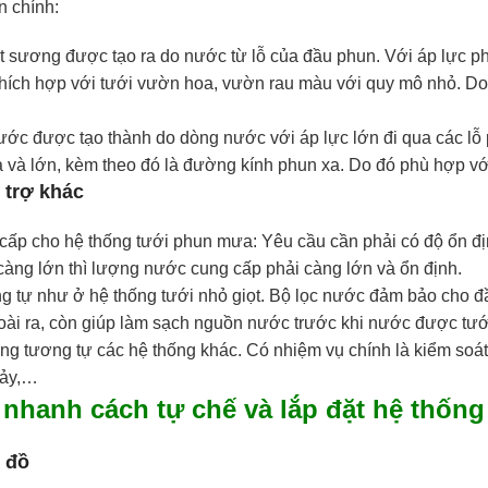
n chính:
ạt sương được tạo ra do nước từ lỗ của đầu phun. Với áp lực ph
thích hợp với tưới vườn hoa, vườn rau màu với quy mô nhỏ. Do 
nước được tạo thành do dòng nước với áp lực lớn đi qua các lỗ 
 và lớn, kèm theo đó là đường kính phun xa. Do đó phù hợp v
ụ trợ khác
ấp cho hệ thống tưới phun mưa: Yêu cầu cần phải có độ ổn đị
 càng lớn thì lượng nước cung cấp phải càng lớn và ổn định.
 tự như ở hệ thống tưới nhỏ giọt. Bộ lọc nước đảm bảo cho đầ
ài ra, còn giúp làm sạch nguồn nước trước khi nước được tưới
ng tương tự các hệ thống khác. Có nhiệm vụ chính là kiểm soá
hảy,…
nhanh cách tự chế và lắp đặt hệ thốn
 đồ