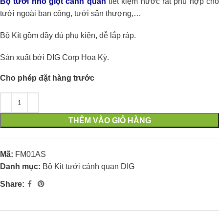
Bộ tưới nhỏ giọt cảnh quan
tiết kiệm nước rất phù hợp ch
tưới ngoài ban công, tưới sân thượng,…
Bộ Kít gồm đầy đủ phụ kiện, dễ lắp ráp.
Sản xuất bởi DIG Corp Hoa Kỳ.
Cho phép đặt hàng trước
THÊM VÀO GIỎ HÀNG
Mã:
FM01AS
Danh mục:
Bộ Kit tưới cảnh quan DIG
Share: