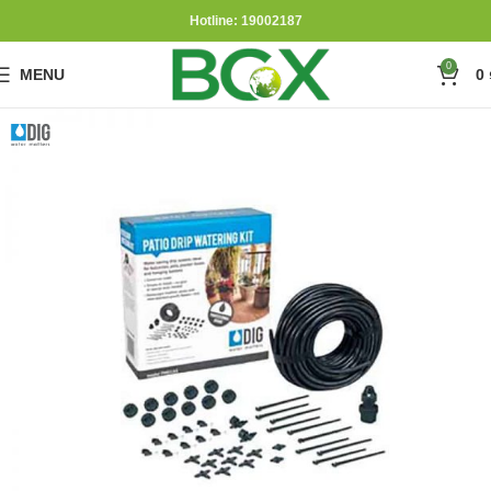
Hotline: 19002187
0
MENU
0