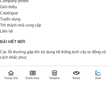
Company profile
Giới thiệu
Catalogue
Tuyển dụng
Trở thành nhà cung cấp
Liên hệ
BÀI VIẾT MỚI
Các lỗi thường gặp khi sử dụng hệ thống tưới cây tự động và
cách khắc phục
Bật mí giá thành và địa chỉ mua hệ thống tưới phun mưa cho
rau
Trang chủ
Danh mục
Shopee
News
Zalo
Các đặc điểm của phương pháp tưới phun mưa cho rau
BAN CÔNG XANH
2016-2026 ||| POWERED BY
CỘNG ĐỒNG NÔNG
NGHIỆP
..