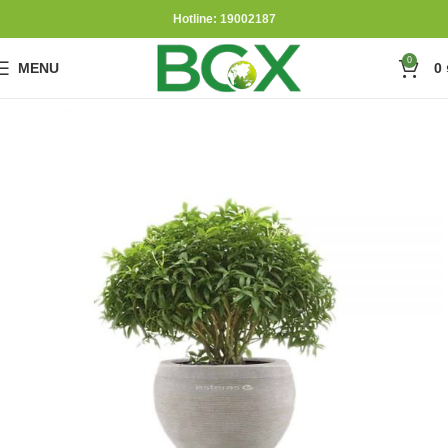
Hotline: 19002187
0
MENU
0