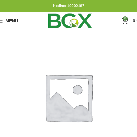
Hotline: 19002187
0
MENU
0