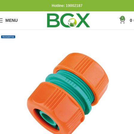
Hotline: 19002187
0
MENU
0