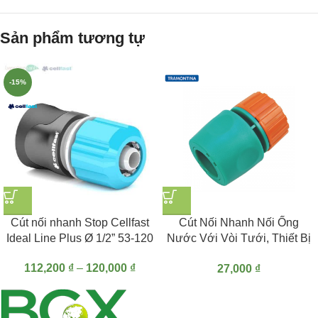
Sản phẩm tương tự
-15%
Cút nối nhanh Stop Cellfast
Cút Nối Nhanh Nối Ống
Ideal Line Plus Ø 1/2” 53-120
Nước Với Vòi Tưới, Thiết Bị
Tưới 1/2″ Tramontina
112,200
₫
–
120,000
₫
27,000
₫