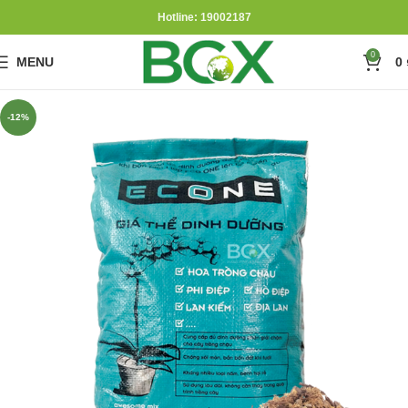
Hotline: 19002187
0
MENU
0
-12%