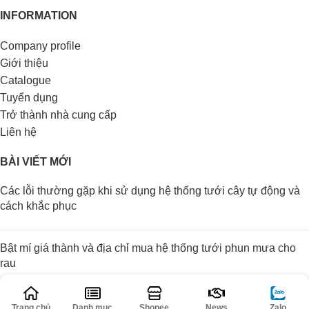
INFORMATION
Company profile
Giới thiệu
Catalogue
Tuyển dụng
Trở thành nhà cung cấp
Liên hệ
BÀI VIẾT MỚI
Các lỗi thường gặp khi sử dụng hệ thống tưới cây tự động và
cách khắc phục
Bật mí giá thành và địa chỉ mua hệ thống tưới phun mưa cho
rau
Các đặc điểm của phương pháp tưới phun mưa cho rau
Trang chủ
Danh mục
Shopee
News
Zalo