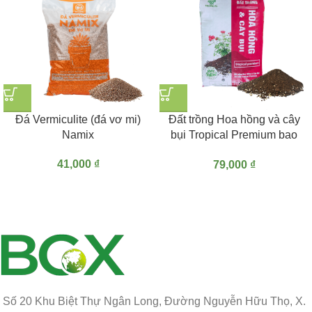
Đá Vermiculite (đá vơ mi)
Đất trồng Hoa hồng và cây
Namix
bụi Tropical Premium bao
20dm3 (~11kg)
41,000
₫
79,000
₫
Số 20 Khu Biệt Thự Ngân Long, Đường Nguyễn Hữu Thọ, X.