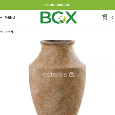
Hotline: 19002187
0
MENU
0