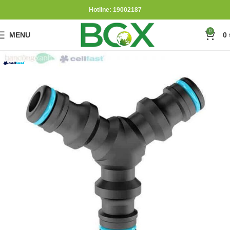
Hotline: 19002187
0
MENU
0