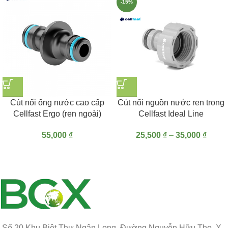
-15%
Cút nối ống nước cao cấp
Cút nối nguồn nước ren trong
Cellfast Ergo (ren ngoài)
Cellfast Ideal Line
55,000
₫
25,500
₫
–
35,000
₫
Số 20 Khu Biệt Thự Ngân Long, Đường Nguyễn Hữu Thọ, X.