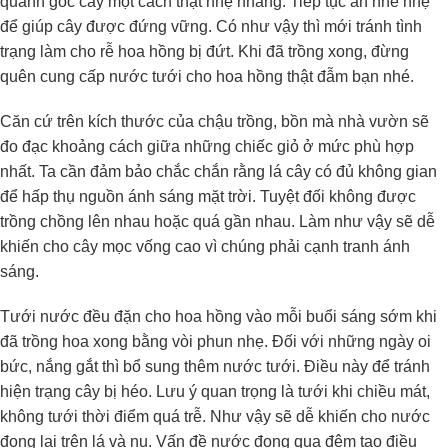
quanh gốc cây một cách thật nhẹ nhàng. Tiếp tục ấn nhè nhẹ
để giúp cây được đứng vững. Có như vậy thì mới tránh tình
trạng làm cho rễ hoa hồng bị đứt. Khi đã trồng xong, đừng
quên cung cấp nước tưới cho hoa hồng thật đẫm bạn nhé.
Căn cứ trên kích thước của chậu trồng, bồn mà nhà vườn sẽ
đo đạc khoảng cách giữa những chiếc giỏ ở mức phù hợp
nhất. Ta cần đảm bảo chắc chắn rằng lá cây có đủ không gian
để hấp thụ nguồn ánh sáng mặt trời. Tuyệt đối không được
trồng chồng lên nhau hoặc quá gần nhau. Làm như vậy sẽ dễ
khiến cho cây mọc vống cao vì chúng phải cạnh tranh ánh
sáng.
Tưới nước đều đặn cho hoa hồng vào mỗi buổi sáng sớm khi
đã trồng hoa xong bằng vòi phun nhẹ. Đối với những ngày oi
bức, nắng gắt thì bổ sung thêm nước tưới. Điều này để tránh
hiện trạng cây bị héo. Lưu ý quan trọng là tưới khi chiều mát,
không tưới thời điểm quá trễ. Như vậy sẽ dễ khiến cho nước
đọng lại trên lá và nụ. Vấn đề nước đọng qua đêm tạo điều