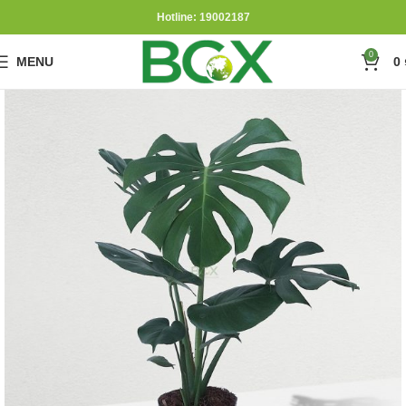
Hotline: 19002187
0
MENU
0