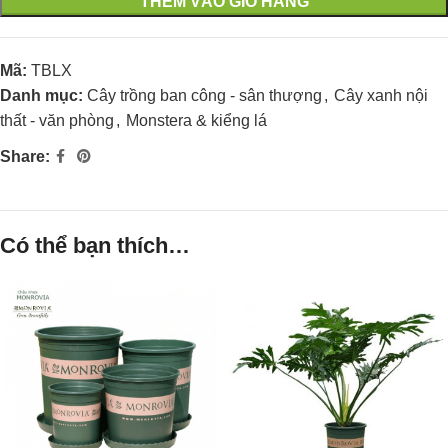
THÊM VÀO GIỎ HÀNG
Mã:
TBLX
Danh mục:
Cây trồng ban công - sân thượng
,
Cây xanh nội
thất - văn phòng
,
Monstera & kiểng lá
Share:
Có thể bạn thích…