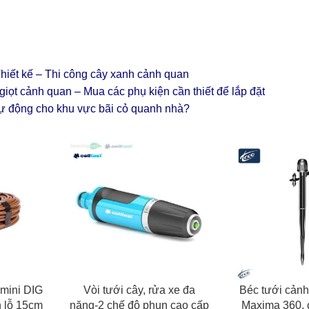
hiết kế – Thi công cây xanh cảnh quan
giọt cảnh quan – Mua các phụ kiện cần thiết để lắp đặt
tự động cho khu vực bãi cỏ quanh nhà?
G
THÊM VÀO GIỎ HÀNG
THÊM VÀO GIỎ 
 mini DIG
Vòi tưới cây, rửa xe đa
Béc tưới cản
 lỗ 15cm
năng-2 chế độ phun cao cấp
Maxima 360,