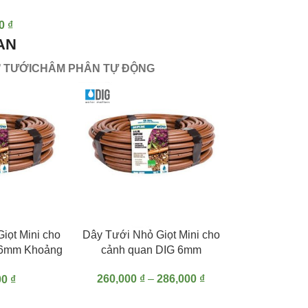
00
₫
AN
 TƯỚI
CHÂM PHÂN TỰ ĐỘNG
ÀNG
LỰA CHỌN CÁC TÙY CHỌN
iọt Mini cho
Dây Tưới Nhỏ Giọt Mini cho
 6mm Khoảng
cảnh quan DIG 6mm
 (Cuộn 30m)
260,000
₫
–
286,000
₫
00
₫