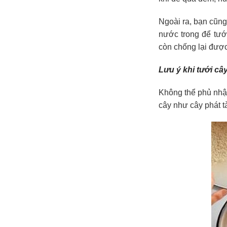
Ngoài ra, bạn cũn
nước trong để tướ
còn chống lại đượ
Lưu ý khi tưới c
Không thể phủ nhận
cây như cây phát tà