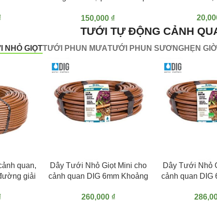
Cellfast Ergo
₫
20,0
150,000
₫
TƯỚI TỰ ĐỘNG CẢNH QU
I NHỎ GIỌT
TƯỚI PHUN MƯA
TƯỚI PHUN SƯƠNG
HẸN GIỜ
G
THÊM VÀO GIỎ HÀNG
THÊM VÀO GIỎ H
 cảnh quan,
Dây Tưới Nhỏ Giọt Mini cho
Dây Tưới Nhỏ G
đường giải
cảnh quan DIG 6mm Khoảng
cảnh quan DIG
cel PV CV
Cách Lỗ 30cm
Cách Lỗ 15cm
₫
260,000
₫
286,0