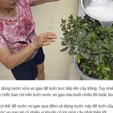
 dùng nước vừa vo gạo để tưới trực tiếp lên cây trồng. Tuy nhi
 chết, bạn chỉ nên tưới nước vo gạo vào buổi chiều tối hoặc bu
có thể để nước vo gạo qua đêm và dùng nước này để tưới cây
c vo gạo sẽ có nhiều vi khuẩn có lợi giúp cây phát triển tốt.