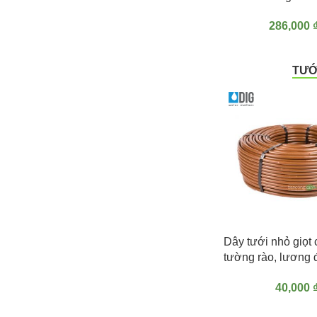
286,000
TƯỚ
THÊM VÀO GIỎ HÀN
Dây tưới nhỏ giọt
tường rào, lương 
phân cách DIG Ex
40,000
17mm