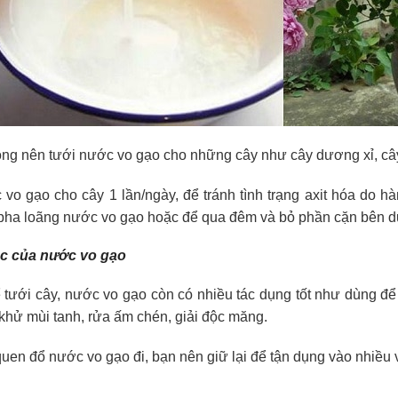
ông nên tưới nước vo gạo cho những cây như cây dương xỉ, câ
vo gạo cho cây 1 lần/ngày, để tránh tình trạng axit hóa do h
 pha loãng nước vo gạo hoặc để qua đêm và bỏ phần cặn bên d
ác của nước vo gạo
tưới cây, nước vo gạo còn có nhiều tác dụng tốt như dùng để 
khử mùi tanh, rửa ấm chén, giải độc măng.
i quen đổ nước vo gạo đi, bạn nên giữ lại để tận dụng vào nhiều