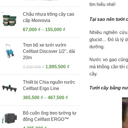
tìm hiểu nhé!
Chậu nhựa trồng cây cao
Tại sao nên tưới
cấp Monrovia
67,000
₫
–
155,000
₫
Nhiều nghiên cứu 
glucid… Đó là lý 
Trọn bộ xe tưới vườn
dưỡng.
Cellfast Discover 1/2", dài
20m
Nước vo gạo cũng 
1,895,500
₫
mà không cần tới c
2,230,000
₫
cây.
Thiết bị Chia nguồn nước
Tưới cây bằng nư
Cellfast Ergo Line
365,500
₫
–
467,500
₫
Bộ cuộn ống treo tường tự
động Cellfast ERGO™