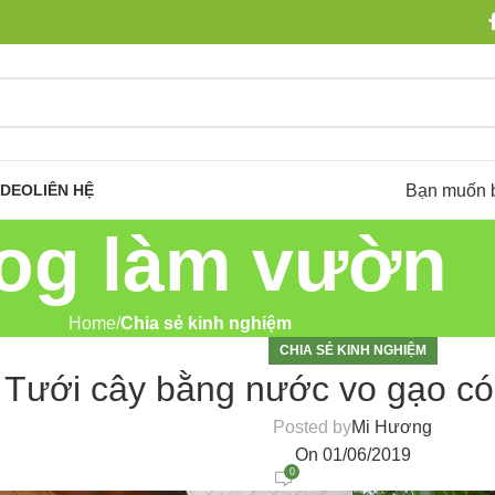
Bạn muốn 
IDEO
LIÊN HỆ
og làm vườn
Home
Chia sẻ kinh nghiệm
CHIA SẺ KINH NGHIỆM
Tưới cây bằng nước vo gạo có
Posted by
Mi Hương
On 01/06/2019
0