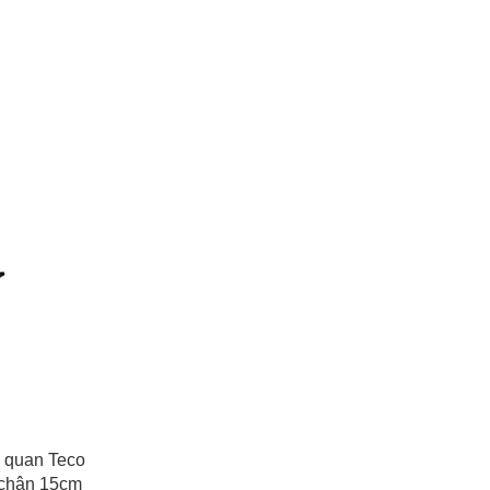
HÀNG
h quan Teco
 chân 15cm