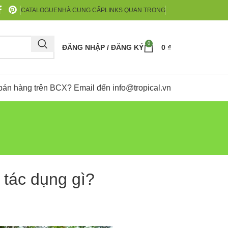
CATALOGUE
NHÀ CUNG CẤP
LINKS QUAN TRỌNG
0
ĐĂNG NHẬP / ĐĂNG KÝ
0
₫
bán hàng trên BCX? Email đến
info@tropical.vn
 tác dụng gì?