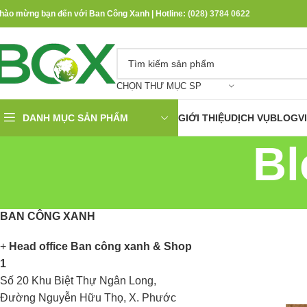
hào mừng bạn đến với Ban Công Xanh | Hotline:
(028) 3784 0622
CHỌN THƯ MỤC SP
DANH MỤC SẢN PHẨM
GIỚI THIỆU
DỊCH VỤ
BLOG
V
Bl
BAN CÔNG XANH
+
Head office Ban công xanh & Shop
1
Số 20 Khu Biệt Thự Ngân Long,
Đường Nguyễn Hữu Thọ, X. Phước