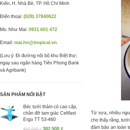
Kiển, H. Nhà Bè, TP. Hồ Chí Minh
Điện thoại:
(028) 37840622
Ms. Như Mai:
0931 601 472
Email:
mai.hn@tropical.vn
(Lưu ý: Đi đường nội bộ khu Biệt thự;
ngay sau ngân hàng Tiên Phong Bank
và Agribank)
SẢN PHẨM NỔI BẬT
Béc tưới thảm cỏ cao cấp,
Từ xưa, nhiều ngư
chân đỡ tam giác Cellfast
Ergo TT 53-460
cho thấy rằng, tướ
đảm bảo an toàn tu
382,500
₫
450,000
₫