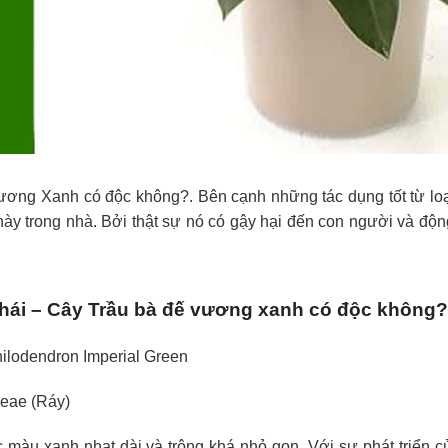
Vương Xanh
có độc không?. Bên cạnh những tác dụng tốt từ lo
này trong nhà. Bởi thật sự nó có gậy hại đến con người và động
 thái – Cây Trầu bà đế vương xanh có độc không?
ilodendron Imperial Green
ceae
(Ráy)
 màu xanh nhạt dài và trông khá nhỏ gọn. Với sự phát triển c