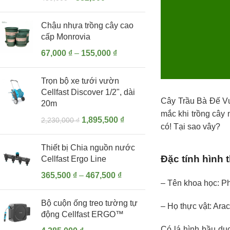
Chậu nhựa trồng cây cao
cấp Monrovia
67,000
₫
–
155,000
₫
Trọn bộ xe tưới vườn
Cellfast Discover 1/2", dài
Cây Trầu Bà Đế 
20m
mắc khi trồng cây 
1,895,500
₫
2,230,000
₫
có! Tại sao vây?
Thiết bị Chia nguồn nước
Đặc tính hình
Cellfast Ergo Line
365,500
₫
–
467,500
₫
– Tên khoa học:
Ph
Bộ cuộn ống treo tường tự
– Họ thực vật:
Ara
động Cellfast ERGO™
Có lá hình bầu dục