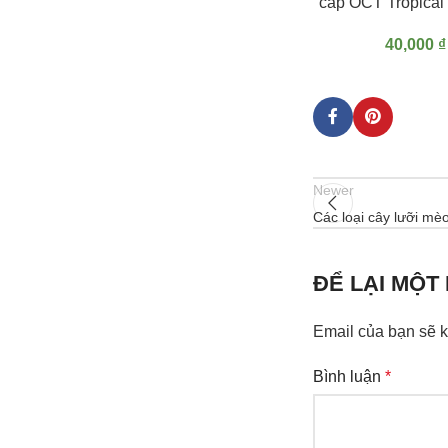
cấp OCT Tropical
40,000
₫
Newer
Các loại cây lưỡi mè
ĐỂ LẠI MỘT
Email của bạn sẽ k
Bình luận
*