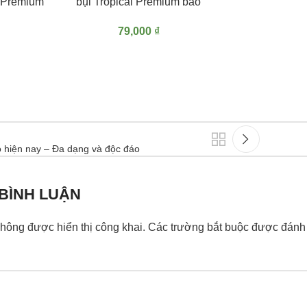
 Premium
bụi Tropical Premium bao
20dm3 (~11kg)
79,000
₫
o hiện nay – Đa dạng và độc đáo
 BÌNH LUẬN
hông được hiển thị công khai.
Các trường bắt buộc được đán