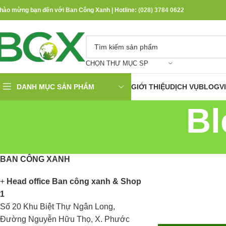
hào mừng bạn đến với Ban Công Xanh | Hotline:
(028) 3784 0622
CHỌN THƯ MỤC SP
DANH MỤC SẢN PHẨM
GIỚI THIỆU
DỊCH VỤ
BLOG
V
Bl
BAN CÔNG XANH
+
Head office Ban công xanh & Shop
1
Số 20 Khu Biệt Thự Ngân Long,
Đường Nguyễn Hữu Thọ, X. Phước