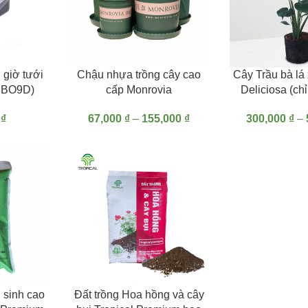
G
LỰA CHỌN CÁC TÙY CHỌN
LỰA CHỌN CÁC 
 giờ tưới
Chậu nhựa trồng cây cao
Cây Trầu bà lá
G BO9D)
cấp Monrovia
Deliciosa (c
0
₫
67,000
₫
–
155,000
₫
300,000
₫
–
G
THÊM VÀO GIỎ HÀNG
 sinh cao
Đất trồng Hoa hồng và cây