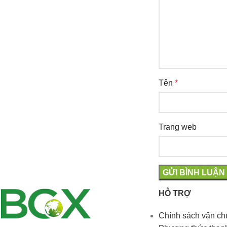
Tên
*
Trang web
HỖ TRỢ
Chính sách vận c