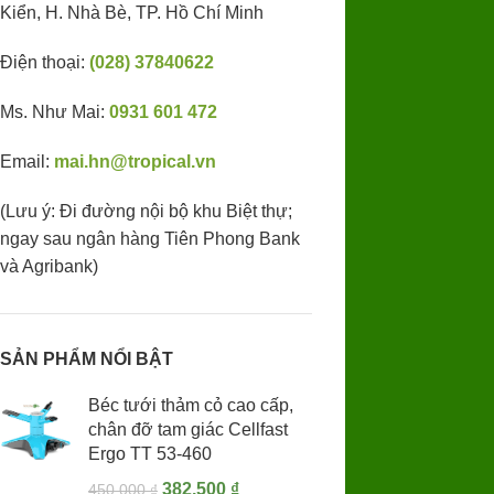
Kiển, H. Nhà Bè, TP. Hồ Chí Minh
Điện thoại:
(028) 37840622
Ms. Như Mai:
0931 601 472
Email:
mai.hn@tropical.vn
(Lưu ý: Đi đường nội bộ khu Biệt thự;
ngay sau ngân hàng Tiên Phong Bank
và Agribank)
SẢN PHẨM NỔI BẬT
Béc tưới thảm cỏ cao cấp,
chân đỡ tam giác Cellfast
Ergo TT 53-460
382,500
₫
450,000
₫