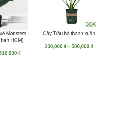
TÙY CHỌN
LỰA CHỌN CÁC TÙY CHỌN
 xẻ Monstera
Cây Trầu bà thanh xuân
hỉ bán HCM)
200,000
₫
–
500,000
₫
510,000
₫