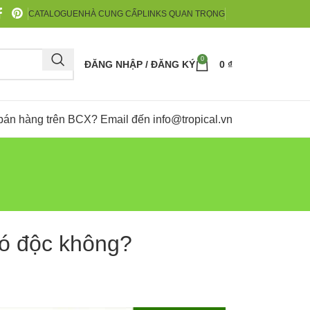
CATALOGUE
NHÀ CUNG CẤP
LINKS QUAN TRỌNG
0
ĐĂNG NHẬP / ĐĂNG KÝ
0
₫
bán hàng trên BCX? Email đến
info@tropical.vn
ó độc không?