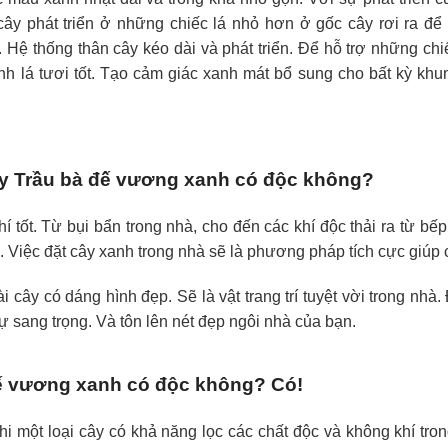
cây phát triển ở những chiếc lá nhỏ hơn ở gốc cây rơi ra để 
 Hệ thống thân cây kéo dài và phát triển. Để hỗ trợ những chi
nh lá tươi tốt. Tạo cảm giác xanh mát bổ sung cho bất kỳ khu
y Trầu bà đế vương xanh có độc không?
 tốt. Từ bụi bẩn trong nhà, cho đến các khí độc thải ra từ bếp 
 Việc đặt cây xanh trong nhà sẽ là phương pháp tích cực giúp c
ài cây có dáng hình đẹp. Sẽ là vật trang trí tuyệt vời trong nh
ự sang trọng. Và tôn lên nét đẹp ngôi nhà của bạn.
ế vương xanh có độc không? Có!
hi một loại cây có khả năng lọc các chất độc và không khí tr