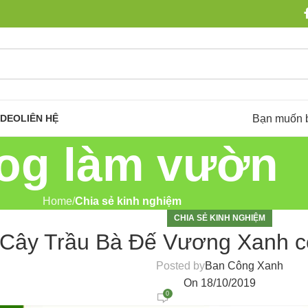
Bạn muốn 
IDEO
LIÊN HỆ
og làm vườn
Home
Chia sẻ kinh nghiệm
CHIA SẺ KINH NGHIỆM
Cây Trầu Bà Đế Vương Xanh c
Posted by
Ban Công Xanh
On 18/10/2019
0