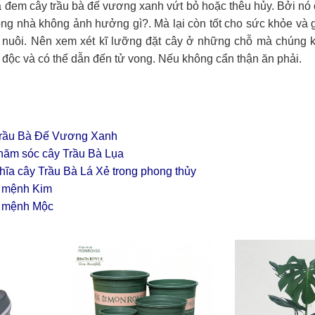
đem cây trầu bà đế vương xanh vứt bỏ hoặc thêu hủy. Bởi nó c
ng nhà không ảnh hưởng gì?. Mà lại còn tốt cho sức khỏe và g
t nuôi. Nên xem xét kĩ lưỡng đặt cây ở những chỗ mà chúng 
ất độc và có thể dẫn đến tử vong. Nếu không cẩn thận ăn phải.
y Trầu Bà Đế Vương Xanh
chăm sóc cây Trầu Bà Lụa
hĩa cây Trầu Bà Lá Xẻ trong phong thủy
p mệnh Kim
p mệnh Mộc