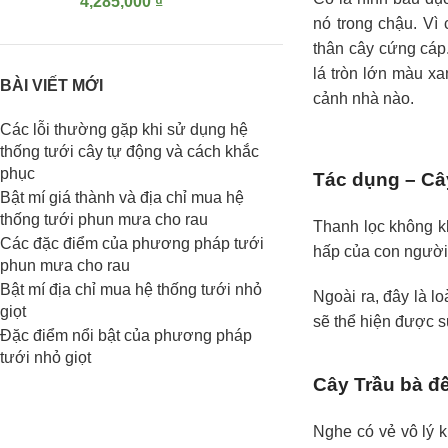
4,285,000
₫
nó trong chậu. Vì 
thân cây cứng cáp.
lá tròn lớn màu xa
BÀI VIẾT MỚI
cảnh nhà nào.
Các lỗi thường gặp khi sử dụng hệ
thống tưới cây tự động và cách khắc
phục
Tác dụng – Câ
Bật mí giá thành và địa chỉ mua hệ
thống tưới phun mưa cho rau
Thanh lọc không khí
Các đặc điểm của phương pháp tưới
hấp của con người.
phun mưa cho rau
Bật mí địa chỉ mua hệ thống tưới nhỏ
Ngoài ra, đây là lo
giọt
sẽ thể hiện được s
Đặc điểm nổi bật của phương pháp
tưới nhỏ giọt
Cây Trầu bà đ
Nghe có vẻ vô lý k