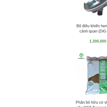
THÊM VÀO GIỎ HÀN
Bộ điều khiển hẹn
cảnh quan (DI
1,300,00
THÊM VÀO GIỎ HÀN
Phân bò hữu cơ vi