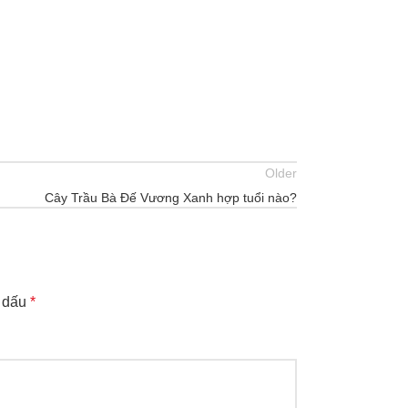
Older
Cây Trầu Bà Đế Vương Xanh hợp tuổi nào?
h dấu
*