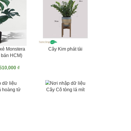
TÙY CHỌN
ĐỌC TIẾP
 xẻ Monstera
Cây Kim phát tài
hỉ bán HCM)
510,000
₫
ĐỌC TIẾP
 hoàng tử
Cây Cô tòng lá mít