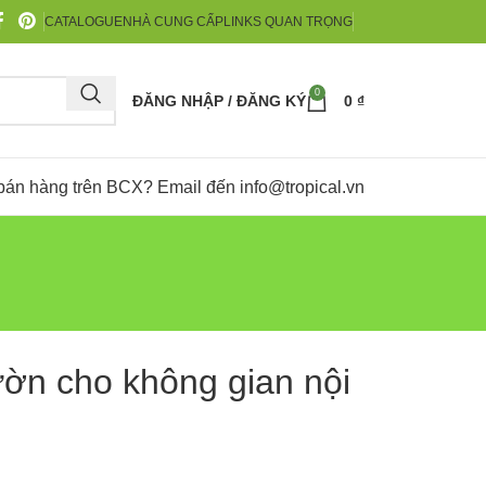
CATALOGUE
NHÀ CUNG CẤP
LINKS QUAN TRỌNG
0
ĐĂNG NHẬP / ĐĂNG KÝ
0
₫
bán hàng trên BCX? Email đến
info@tropical.vn
ườn cho không gian nội