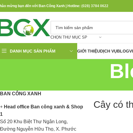
hào mừng bạn đến với Ban Công Xanh | Hotline:
(028) 3784 0622
CHỌN THƯ MỤC SP
DANH MỤC SẢN PHẨM
GIỚI THIỆU
DỊCH VỤ
BLOG
V
Bl
BAN CÔNG XANH
Cây có t
+
Head office Ban công xanh & Shop
1
Số 20 Khu Biệt Thự Ngân Long,
Đường Nguyễn Hữu Thọ, X. Phước