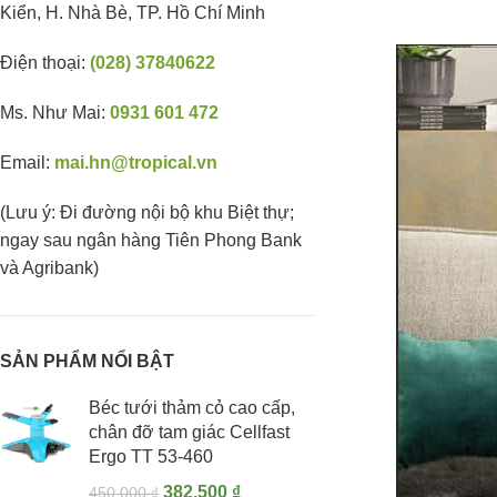
Kiển, H. Nhà Bè, TP. Hồ Chí Minh
Điện thoại:
(028) 37840622
Ms. Như Mai:
0931 601 472
Email:
mai.hn@tropical.vn
(Lưu ý: Đi đường nội bộ khu Biệt thự;
ngay sau ngân hàng Tiên Phong Bank
và Agribank)
SẢN PHẨM NỔI BẬT
Béc tưới thảm cỏ cao cấp,
chân đỡ tam giác Cellfast
Ergo TT 53-460
382,500
₫
450,000
₫