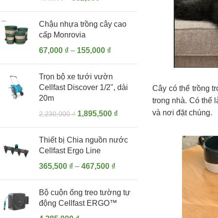
Chậu nhựa trồng cây cao
cấp Monrovia
67,000
₫
–
155,000
₫
Trọn bộ xe tưới vườn
Cellfast Discover 1/2", dài
Cây có thể trồng t
20m
trong nhà. Có thể 
và nơi đặt chúng.
1,895,500
₫
2,230,000
₫
Thiết bị Chia nguồn nước
Cellfast Ergo Line
365,500
₫
–
467,500
₫
Bộ cuộn ống treo tường tự
động Cellfast ERGO™