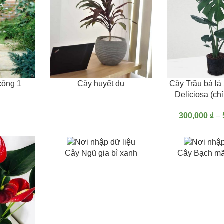
ĐỌC TIẾP
LỰA CHỌN CÁC 
công 1
Cây huyết dụ
Cây Trầu bà lá
Deliciosa (c
300,000
₫
–
ĐỌC TIẾP
ĐỌC TIẾP
Cây Ngũ gia bì xanh
Cây Bạch mã