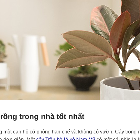
trồng trong nhà tốt nhất
g một căn hộ có phòng hạn chế và không có vườn. Cây trong 
n đơn giản. Một
cây Trầu bà lá xẻ Nam Mỹ
có một cái nhìn lạ 