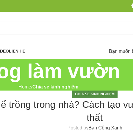
Bạn muốn 
IDEO
LIÊN HỆ
og làm vườn
Home
Chia sẻ kinh nghiệm
CHIA SẺ KINH NGHIỆM
hể trồng trong nhà? Cách tạo v
thất
Posted by
Ban Công Xanh