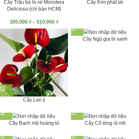
Cây Trầu bà lá xẻ Monstera
Cây Kim phát tài
Deliciosa (chỉ bán HCM)
300,000
₫
–
510,000
₫
Cây Ngũ gia bì xanh
Cây Lan ý
Cây Bạch mã hoàng tử
Cây Cô tòng lá mít