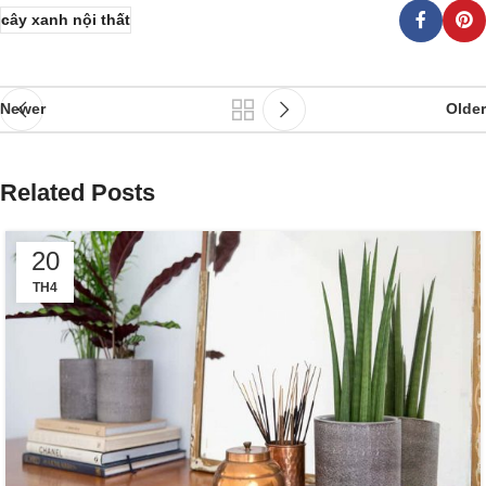
cây xanh nội thất
Newer
Older
Related Posts
20
TH4