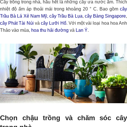
Cây trồng trong nhà, hầu hết là những cây ưa nước ấm. Thích
nhiệt độ ấm áp thoải mái trong khoảng 20 ° C. Bao gồm
cây
Trầu Bà Lá Xẻ Nam Mỹ,
cây Trầu Bà Lụa
,
cây Bàng Singapore
cây Phát Tài Núi
và
cây Lưỡi Hổ
. Với một vài loại hoa hoa An
Thảo vào mùa,
hoa thu hải đường
và
Lan Ý
.
Chọn chậu trồng và chăm sóc cây