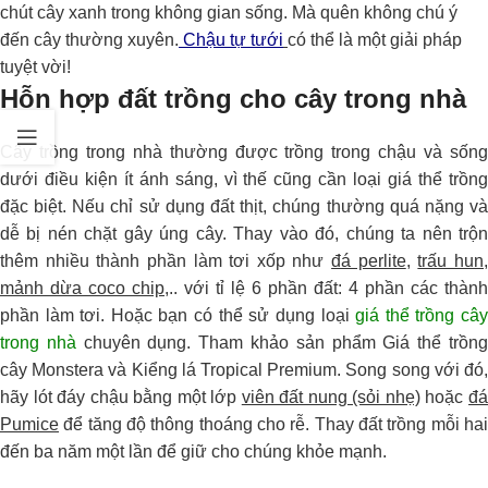
chút cây xanh trong không gian sống. Mà quên không chú ý
đến cây thường xuyên.
Chậu tự tưới
có thể là một giải pháp
tuyệt vời!
Hỗn hợp đất trồng cho cây trong nhà
Cây trồng trong nhà thường được trồng trong chậu và sống
dưới điều kiện ít ánh sáng, vì thế cũng cần loại giá thể trồng
đặc biệt. Nếu chỉ sử dụng đất thịt, chúng thường quá nặng và
dễ bị nén chặt gây úng cây. Thay vào đó, chúng ta nên trộn
thêm nhiều thành phần làm tơi xốp như
đá perlite
,
trấu hun
mảnh dừa coco chip
,.. với tỉ lệ 6 phần đất: 4 phần các thành
phần làm tơi. Hoặc bạn có thể sử dụng loại
giá thể trồng câ
trong nhà
chuyên dụng. Tham khảo sản phẩm Giá thể trồn
cây Monstera và Kiểng lá Tropical Premium. Song song với đó,
hãy lót đáy chậu bằng một lớp
viên đất nung (sỏi nhẹ)
hoặc
đ
Pumice
để tăng độ thông thoáng cho rễ.
Thay đất trồng mỗi ha
đến ba năm một lần để giữ cho chúng khỏe mạnh.